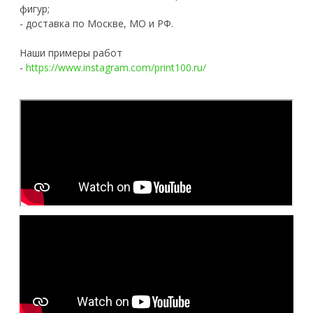
фигур;
- доставка по Москве, МО и РФ.
Наши примеры работ
-
https://www.instagram.com/print100.ru/