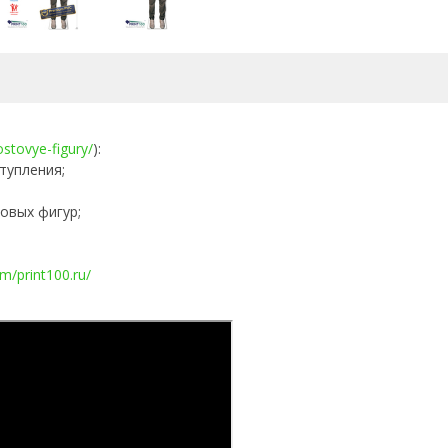
rostovye-figury/
):
тупления;
овых фигур;
m/print100.ru/