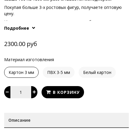
Покупая больше 3-х ростовых фигур, получаете оптовую
цену.
Иные варианты опоры или конструкции обсуждаются с
Подробнее
What's App
.
нашими менеджерам по телефонам или в
2300.00 руб
Материал изготовления
Картон 3 мм
ПВХ 3-5 мм
Белый картон
В КОРЗИНУ
Описание