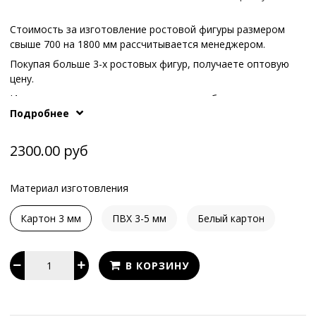
Стоимость за изготовление ростовой фигуры размером
свыше 700 на 1800 мм рассчитывается менеджером.
Покупая больше 3-х ростовых фигур, получаете оптовую
цену.
Иные варианты опоры или конструкции обсуждаются с
Подробнее
What's App
.
нашими менеджерам по телефонам или в
2300.00 руб
Материал изготовления
Картон 3 мм
ПВХ 3-5 мм
Белый картон
В КОРЗИНУ