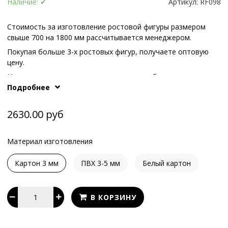
Наличие:
✔
Артикул:
RF098
Стоимость за изготовление ростовой фигуры размером
свыше 700 на 1800 мм рассчитывается менеджером.
Покупая больше 3-х ростовых фигур, получаете оптовую
цену.
Иные варианты опоры или конструкции обсуждаются с
Подробнее
What's App
.
нашими менеджерам по телефонам или в
2630.00 руб
Материал изготовления
Картон 3 мм
ПВХ 3-5 мм
Белый картон
В КОРЗИНУ