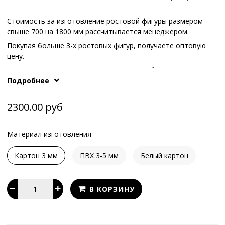
Стоимость за изготовление ростовой фигуры размером
свыше 700 на 1800 мм рассчитывается менеджером.
Покупая больше 3-х ростовых фигур, получаете оптовую
цену.
Иные варианты опоры или конструкции обсуждаются с
Подробнее
What's App
.
нашими менеджерам по телефонам или в
2300.00 руб
Материал изготовления
Картон 3 мм
ПВХ 3-5 мм
Белый картон
В КОРЗИНУ