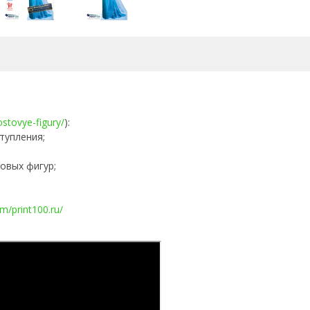
rostovye-figury/
):
тупления;
овых фигур;
m/print100.ru/