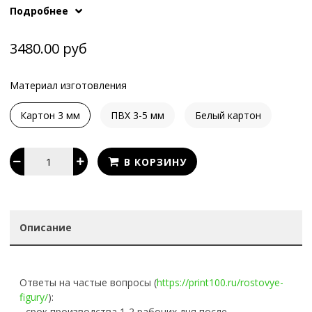
Подробнее
What's App
.
нашими менеджерам по телефонам или в
3480.00 руб
Материал изготовления
Картон 3 мм
ПВХ 3-5 мм
Белый картон
В КОРЗИНУ
Описание
Ответы на частые вопросы (
https://print100.ru/rostovye-
figury/
):
- срок производства 1-2 рабочих дня после