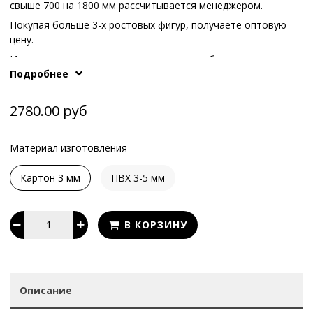
свыше 700 на 1800 мм рассчитывается менеджером.
Покупая больше 3-х ростовых фигур, получаете оптовую
цену.
Иные варианты опоры или конструкции обсуждаются с
Подробнее
What's App
.
нашими менеджерам по телефонам или в
2780.00 руб
Материал изготовления
Картон 3 мм
ПВХ 3-5 мм
В КОРЗИНУ
Описание