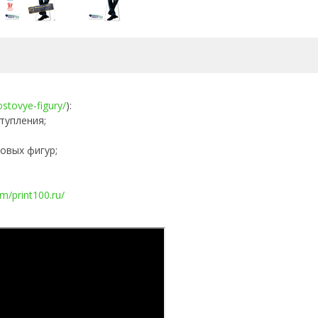
rostovye-figury/
):
тупления;
овых фигур;
m/print100.ru/