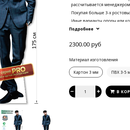
рассчитывается менеджером
Покупая больше 3-х ростовых
Иные варианты опоры или к
What's Ap
телефонам или в
Подробнее
2300.00 руб
Материал изготовления
Картон 3 мм
ПВХ 3-5 
В КО