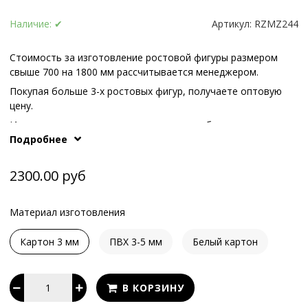
Наличие:
✔
Артикул:
RZMZ244
Стоимость за изготовление ростовой фигуры размером
свыше 700 на 1800 мм рассчитывается менеджером.
Покупая больше 3-х ростовых фигур, получаете оптовую
цену.
Иные варианты опоры или конструкции обсуждаются с
Подробнее
What's App
.
нашими менеджерам по телефонам или в
2300.00 руб
Материал изготовления
Картон 3 мм
ПВХ 3-5 мм
Белый картон
В КОРЗИНУ