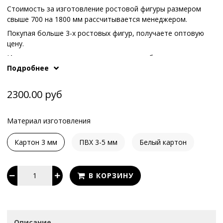
Стоимость за изготовление ростовой фигуры размером
свыше 700 на 1800 мм рассчитывается менеджером.
Покупая больше 3-х ростовых фигур, получаете оптовую
цену.
Иные варианты опоры или конструкции обсуждаются с
Подробнее
What's App
.
нашими менеджерам по телефонам или в
2300.00 руб
Материал изготовления
Картон 3 мм
ПВХ 3-5 мм
Белый картон
В КОРЗИНУ
Описание